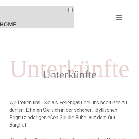
HOME
FERIENWOHNUNGEN
UNTERKÜNFTE
Unterkünfte
PREISE & BUCHUNG
Unterkünfte
AKTIVITÄTEN
LANDLEBEN
REITEN &
Wir freuen uns , Sie als Feriengast bei uns begrüßen zu
PFERDESPORT
dürfen. Erholen Sie sich in der schönen, idyllischen
EVENTS
Prignitz oder genießen Sie die Ruhe auf dem Gut
Burghof.
WANDERN &
RADFAHREN