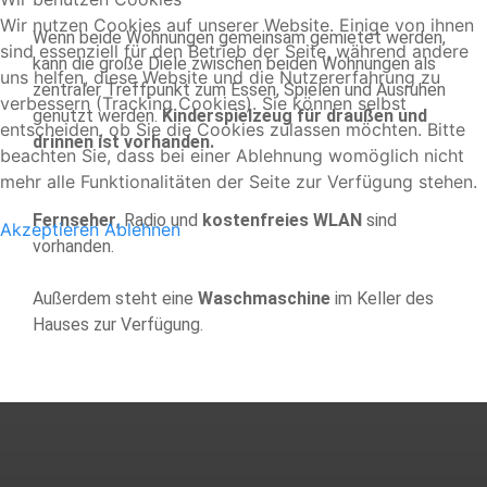
Wir nutzen Cookies auf unserer Website. Einige von ihnen
Wenn beide Wohnungen gemeinsam gemietet werden,
sind essenziell für den Betrieb der Seite, während andere
kann die große Diele zwischen beiden Wohnungen als
uns helfen, diese Website und die Nutzererfahrung zu
zentraler Treffpunkt zum Essen, Spielen und Ausruhen
verbessern (Tracking Cookies). Sie können selbst
genutzt werden.
Kinderspielzeug für draußen und
entscheiden, ob Sie die Cookies zulassen möchten. Bitte
drinnen ist vorhanden.
beachten Sie, dass bei einer Ablehnung womöglich nicht
mehr alle Funktionalitäten der Seite zur Verfügung stehen.
Fernseher
, Radio und
kostenfreies WLAN
sind
Akzeptieren
Ablehnen
vorhanden.
Außerdem steht eine
Waschmaschine
im Keller des
Hauses zur Verfügung.