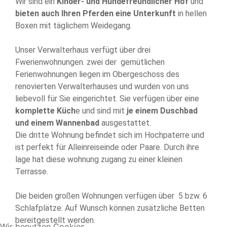
Wir sind ein
Kinder- und Hundefreundlicher Hof
und
ANGELN
bieten auch Ihren Pferden eine Unterkunft
in hellen
KULTUR &
Boxen mit täglichem Weidegang.
SEHENSWÜRDIGKEITEN
Unser Verwalterhaus verfügt über drei
JAGEN
Fwerienwohnungen. zwei der gemütlichen
SURVIVAL &
Ferienwohnungen liegen im Obergeschoss des
BUSHCRAFT
renovierten Verwalterhauses und wurden von uns
liebevoll für Sie eingerichtet. Sie verfügen über eine
TIERARZTPRAXIS
komplette Küch
e und sind mit
je einem Duschbad
SEMINARE
und einem Wannenbad
ausgestattet.
Die dritte Wohnung befindet sich im Hochpaterre und
KONTAKT
ist perfekt für Alleinreiseinde oder Paare. Durch ihre
lage hat diese wohnung zugang zu einer kleinen
Terrasse.
Die beiden großen Wohnungen verfügen über 5 bzw. 6
Schlafplätze. Auf Wunsch können zusätzliche Betten
bereitgestellt werden.
Wir benutzen Cookies