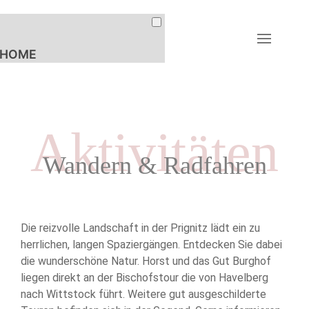
HOME
FERIENWOHNUNGEN
UNTERKÜNFTE
Aktivitäten
PREISE & BUCHUNG
Wandern & Radfahren
AKTIVITÄTEN
LANDLEBEN
REITEN &
Die reizvolle Landschaft in der Prignitz lädt ein zu
PFERDESPORT
herrlichen, langen Spaziergängen. Entdecken Sie dabei
EVENTS
die wunderschöne Natur. Horst und das Gut Burghof
liegen direkt an der Bischofstour die von Havelberg
WANDERN &
RADFAHREN
nach Wittstock führt. Weitere gut ausgeschilderte