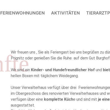
E
FERIENWOHNUNGEN
AKTIVITÄTEN
TIERARZTP
Wir freuen uns , Sie als Feriengast bei uns begrüßen zu dür
fte
Prignitz oder genießen Sie die Ruhe auf dem Gut Burghof
Wir sind ein
Kinder- und Hundefreundlicher Hof
und
bie
hellen Boxen mit täglichem Weidegang.
Unser Verwalterhaus verfügt über drei Fwerienwohnunge
im Obergeschoss des renovierten Verwalterhauses und wurd
verfügen über eine
komplette Küch
e und sind mit
je ei
ausgestattet.