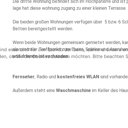
Die dritte Wohnung befindet sich im Hochpaterre und ist p
lage hat diese wohnung zugang zu einer kleinen Terrasse.
Die beiden großen Wohnungen verfügen über 5 bzw. 6 Sch
Betten bereitgestellt werden.
Wenn beide Wohnungen gemeinsam gemietet werden, kan
ind essenziell für den Betrieb der Seite, während andere u
als zentraler Treffpunkt zum Essen, Spielen und Ausruhe
den, ob Sie die Cookies zulassen möchten. Bitte beachten S
und drinnen ist vorhanden.
Fernseher
, Radio und
kostenfreies WLAN
sind vorhande
Außerdem steht eine
Waschmaschine
im Keller des Hau